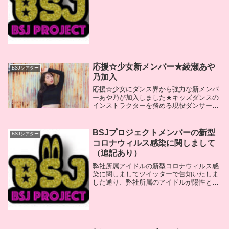
出してきたBSJシアターですが、この度の
コロナショックにより密を避けながらの営
業を続けることが今後困難と判断いたしま
した。心機一...
応援☆少女新メンバー★綾瀬あや
BSJシアター
乃加入
応援☆少女にダンス界から強力な新メンバ
ーあや乃が加入しました★キッズダンスの
インストラクターを務める現役ダンサーコ
レオグラファーです！あや乃が加わります
ますパワーアップした応援☆少女の今後に
注目ですよ！
BSJプロジェクトメンバーの新型
BSJシアター
コロナウィルス感染に関しまして
（追記あり）
弊社所属アイドルの新型コロナウィルス感
染に関しましてツイッターで告知いたしま
した通り、弊社所属のアイドルが陽性と判
定されました。現在、濃厚接触者であるメ
ンバーと運営スタッフにおきましては、検
査ならびに自宅待機をしている状態であり
陽性者を含め...