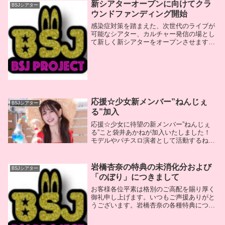
新シアターオープンに向けてクラ
BSJシアター
ウンドファンディング開始
感染症対策を踏まえた、次世代のライブが
可能なシアター、カルチャー発信の場とし
て新しく新シアターをオープンさせます。
そのため、クラウドファンディングを起ち
上げました。リターンもさらに更新予定で
す。ぜひチェックしていただき、手を貸し
ていただける...
応援☆少女新メンバー”ねんじぇ
BSJシアター
る”加入
応援☆少女に待望の新メンバー”ねんじぇ
る”こと袋井あかねが加入いたしました！
モデルやパチスロ演者として活動するねん
じぇるのアイドル活動に注目です！応援よ
ろしくお願いいたします！
岩橋杏奈の特典の未消化分および
BSJシアター
「のぼり」につきまして
お客様各位平素は格別のご高配を賜り厚く
御礼申し上げます。いつもご声援ありがと
うございます。岩橋杏奈の各種特典につき
ましてマジックパウダーのCDの特典なら
びに、過去のイベントなどの特典の未消化